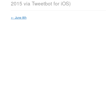
2015
via
Tweetbot for iΟS
)
←
June 8th