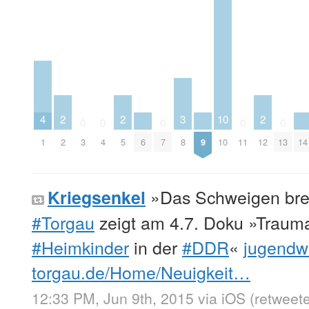
4
2
2
3
10
2
0
0
0
0
0
1
2
3
4
5
6
7
8
9
10
11
12
13
14
»Das Schweigen bre
Kriegsenkel
#Torgau
zeigt am 4.7. Doku »Traum
#Heimkinder
in der
#DDR
«
jugendw
torgau.de/Home/Neuigkeit…
12:33 PM, Jun 9th, 2015
via
iOS
(retweet