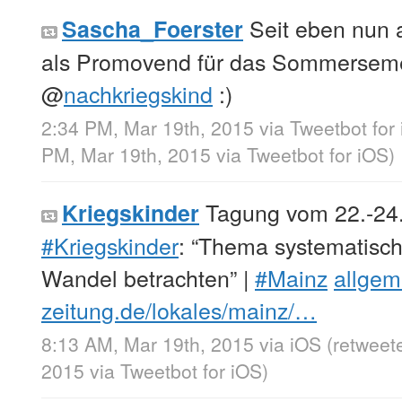
Seit eben nun au
Sascha_Foerster
als Promovend für das Sommerseme
@
nachkriegskind
:)
2:34 PM, Mar 19th, 2015
via
Tweetbot for
PM, Mar 19th, 2015
via
Tweetbot for iΟS
)
Tagung vom 22.-24.
Kriegskinder
#Kriegskinder
: “Thema systematisch
Wandel betrachten” |
#Mainz
allgem
zeitung.de/lokales/mainz/…
8:13 AM, Mar 19th, 2015
via
iOS
(retweet
2015
via
Tweetbot for iΟS
)