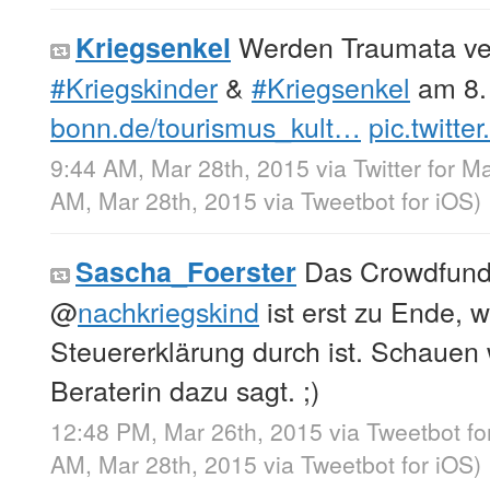
Werden Traumata ver
Kriegsenkel
#Kriegskinder
&
#Kriegsenkel
am 8.
bonn.de/tourismus_kult…
pic.twitt
9:44 AM, Mar 28th, 2015
via
Twitter for M
AM, Mar 28th, 2015
via
Tweetbot for iΟS
)
Das Crowdfund
Sascha_Foerster
@
nachkriegskind
ist erst zu Ende, 
Steuererklärung durch ist. Schauen 
Beraterin dazu sagt. ;)
12:48 PM, Mar 26th, 2015
via
Tweetbot fo
AM, Mar 28th, 2015
via
Tweetbot for iΟS
)