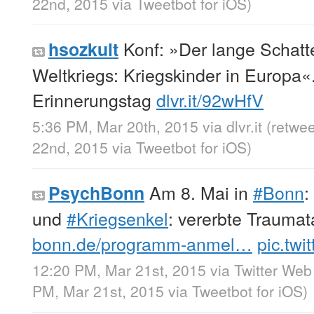
22nd, 2015
via
Tweetbot for iΟS
)
Konf: »Der lange Schatt
hsozkult
Weltkriegs: Kriegskinder in Europa«
Erinnerungstag
dlvr.it/92wHfV
5:36 PM, Mar 20th, 2015
via
dlvr.it
(retwe
22nd, 2015
via
Tweetbot for iΟS
)
Am 8. Mai in
#Bonn
:
PsychBonn
und
#Kriegsenkel
: vererbte Trauma
bonn.de/programm-anmel…
pic.tw
12:20 PM, Mar 21st, 2015
via
Twitter Web
PM, Mar 21st, 2015
via
Tweetbot for iΟS
)