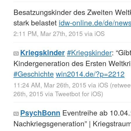
Besatzungskinder des Zweiten Weltk
stark belastet
idw-online.de/de/new
2:11 PM, Mar 27th, 2015
via
iOS
#Kriegskinder
: “Gib
Kriegskinder
Kindergeneration des Ersten Weltkr
#Geschichte
win2014.de/?p=2212
11:24 AM, Mar 26th, 2015
via
iOS
(retwe
26th, 2015
via
Tweetbot for iΟS
)
Eventreihe ab 10.04.
PsychBonn
Nachkriegsgeneration” | Kriegstraum