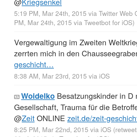
@
Kriegsenkel
5:19 PM, Mar 24th, 2015
via
Twitter Web C
PM, Mar 24th, 2015
via
Tweetbot for iΟS
)
Vergewaltigung im Zweiten Weltkrieg:
zerrten mich in den Chausseegrabe
geschicht…
8:38 AM, Mar 23rd, 2015
via
iOS
Besatzungskinder in D 
Woidelko
Gesellschaft, Trauma für die Betrof
@
Zeit
ONLINE
zeit.de/zeit-geschic
8:25 PM, Mar 22nd, 2015
via
iOS
(retwee