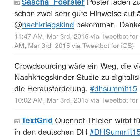
Poster laden zu
Sascha_Foerster
schon zwei sehr gute Hinweise auf ä
@
nachkriegskind
bekommen. Dank
11:47 AM, Mar 3rd, 2015
via
Tweetbot for
AM, Mar 3rd, 2015
via
Tweetbot for iΟS
)
Crowdsourcing wäre ein Weg, die vi
Nachkriegskinder-Studie zu digitalis
die Herausforderung.
#dhsummit15
10:02 AM, Mar 3rd, 2015
via
Tweetbot for
Quennet-Thielen wirbt f
TextGrid
in den deutschen DH
#DHSummit1