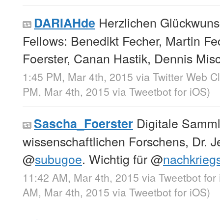
Herzlichen Glückwuns
DARIAHde
Fellows: Benedikt Fecher, Martin F
Foerster, Canan Hastik, Dennis Mi
1:45 PM, Mar 4th, 2015
via
Twitter Web Cl
PM, Mar 4th, 2015
via
Tweetbot for iΟS
)
Digitale Samml
Sascha_Foerster
wissenschaftlichen Forschens, Dr. J
@
subugoe
. Wichtig für
@
nachkrieg
11:42 AM, Mar 4th, 2015
via
Tweetbot for
AM, Mar 4th, 2015
via
Tweetbot for iΟS
)