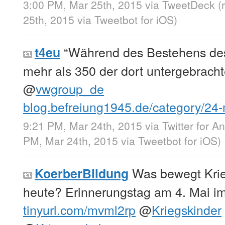
3:00 PM, Mar 25th, 2015
via
TweetDeck
(
25th, 2015
via
Tweetbot for iΟS
)
“Während des Bestehens des
t4eu
mehr als 350 der dort untergebrach
@
vwgroup_de
blog.befreiung1945.de/category/2
9:21 PM, Mar 24th, 2015
via
Twitter for A
PM, Mar 24th, 2015
via
Tweetbot for iΟS
)
Was bewegt Krie
KoerberBildung
heute? Erinnerungstag am 4. Mai i
tinyurl.com/mvml2rp
@
Kriegskinder