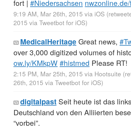
fort |
#Niedersachsen
nwzonline.de/
9:19 AM, Mar 26th, 2015
via
iOS
(retweet
2015
via
Tweetbot for iΟS
)
Great news,
#Tw
MedicalHeritage
over 3,000 digitized volumes of histo
ow.ly/KMkpW
#histmed
Please RT!
2:15 PM, Mar 25th, 2015
via
Hootsuite
(r
26th, 2015
via
Tweetbot for iΟS
)
Seit heute ist das link
digitalpast
Deutschland von den Alliierten beset
“vorbei”.