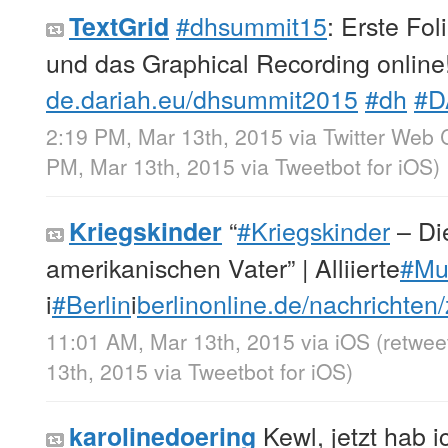
#dhsummit15
: Erste Fol
TextGrid
und das Graphical Recording online
de.dariah.eu/dhsummit2015
#dh
#D
2:19 PM, Mar 13th, 2015
via
Twitter Web C
PM, Mar 13th, 2015
via
Tweetbot for iΟS
)
“
#Kriegskinder
– Di
Kriegskinder
amerikanischen Vater” | Alliierte
#Mu
i
#Berlin
i
berlinonline.de/nachrichte
11:01 AM, Mar 13th, 2015
via
iOS
(retwe
13th, 2015
via
Tweetbot for iΟS
)
Kewl, jetzt hab 
karolinedoering