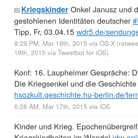
Onkel Janusz und d
Kriegskinder
gestohlenen Identitäten deutscher
#
Tipp, Fr, 03.04.15
wdr5.de/sendung
8:29 PM, Mar 18th, 2015
via
OS X
(retwe
18th, 2015
via
Tweetbot for iΟS
)
Konf: 16. Laupheimer Gespräche: Die
Die Kriegsenkel und die Geschichte
hsozkult.geschichte.hu-berlin.de/t
6:28 AM, Mar 17th, 2015
via
iOS
Kinder und Krieg. Epochenübergrei
Kriegskindheiten im Wandel
idw-on