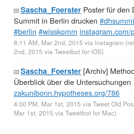
Poster für den 
Sascha_Foerster
Summit in Berlin drucken
#dhsummi
#berlin
#wisskomm
instagram.com/p
8:11 AM, Mar 2nd, 2015
via
Instagram
(r
2nd, 2015
via
Tweetbot for iΟS
)
[Archiv] Metho
Sascha_Foerster
Überblick über die Untersuchungen
zakunibonn.hypotheses.org/786
4:00 PM, Mar 1st, 2015
via
Tweet Old Pos
Mar 1st, 2015
via
Tweetbot for Mac
)