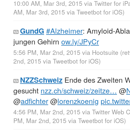
10:00 AM, Mar 3rd, 2015
via
Twitter for iP
AM, Mar 3rd, 2015
via
Tweetbot for iΟS
)
#Alzheimer
: Amyloid-Abl
GundG
jungen Gehirn
ow.ly/JPyCr
5:56 PM, Mar 2nd, 2015
via
Hootsuite
(re
2nd, 2015
via
Tweetbot for iΟS
)
Ende des Zweiten We
NZZSchweiz
gesucht
nzz.ch/schweiz/zeitze…
@
@
adfichter
@
lorenzkoenig
pic.twit
4:56 PM, Mar 2nd, 2015
via
Twitter Web C
PM, Mar 2nd, 2015
via
Tweetbot for iΟS
)