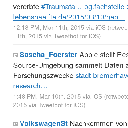
vererbte
#Traumata
…og.fachstelle-
lebenshaelfte.de/2015/03/10/neb…
12:18 PM, Mar 11th, 2015
via
iOS
(retwe
11th, 2015
via
Tweetbot for iΟS
)
Apple stellt Re
Sascha_Foerster
Source-Umgebung sammelt Daten au
Forschungszwecke
stadt-bremerhav
research…
1:48 PM, Mar 10th, 2015
via
iOS
(retweet
2015
via
Tweetbot for iΟS
)
Nachkommen von a
VolkswagenSt