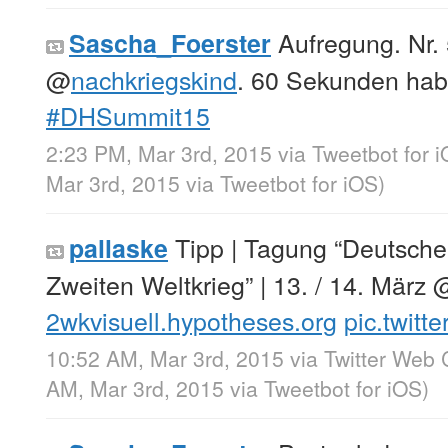
Aufregung. Nr. 
Sascha_Foerster
@
nachkriegskind
. 60 Sekunden habe
#DHSummit15
2:23 PM, Mar 3rd, 2015
via
Tweetbot for 
Mar 3rd, 2015
via
Tweetbot for iΟS
)
Tipp | Tagung “Deutsche 
pallaske
Zweiten Weltkrieg” | 13. / 14. März
2wkvisuell.hypotheses.org
pic.twit
10:52 AM, Mar 3rd, 2015
via
Twitter Web 
AM, Mar 3rd, 2015
via
Tweetbot for iΟS
)