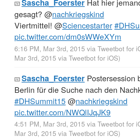
Hat hier jeman
Sascha_Foerster
gesagt?
@
nachkriegskind
Viertmittel!
@
Sciencestarter
#DHSu
pic.twitter.com/dm0sWWeXYm
6:16 PM, Mar 3rd, 2015
via
Tweetbot for 
Mar 3rd, 2015
via
Tweetbot for iΟS
)
Postersession 
Sascha_Foerster
Berlin für die Suche nach den Nachk
#DHSummit15
@
nachkriegskind
pic.twitter.com/NWQlIJqJK9
4:51 PM, Mar 3rd, 2015
via
Tweetbot for 
Mar 3rd, 2015
via
Tweetbot for iΟS
)