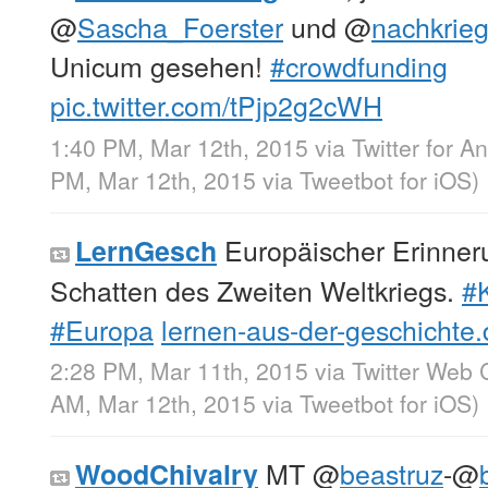
@
Sascha_Foerster
und
@
nachkrieg
Unicum gesehen!
#crowdfunding
pic.twitter.com/tPjp2g2cWH
1:40 PM, Mar 12th, 2015
via
Twitter for A
PM, Mar 12th, 2015
via
Tweetbot for iΟS
)
Europäischer Erinner
LernGesch
Schatten des Zweiten Weltkriegs.
#K
#Europa
lernen-aus-der-geschicht
2:28 PM, Mar 11th, 2015
via
Twitter Web C
AM, Mar 12th, 2015
via
Tweetbot for iΟS
)
MT
@
beastruz
-
@
WoodChivalry