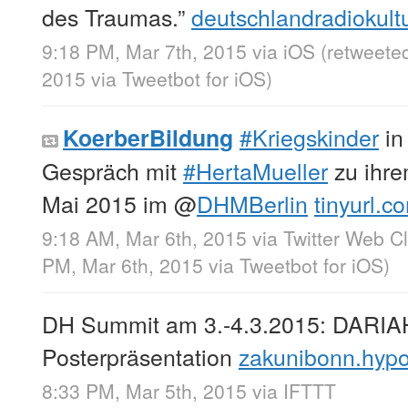
des Traumas.”
deutschlandradiokult
9:18 PM, Mar 7th, 2015
via
iOS
(retweete
2015
via
Tweetbot for iΟS
)
#Kriegskinder
in
KoerberBildung
Gespräch mit
#HertaMueller
zu ihre
Mai 2015 im
@
DHMBerlin
tinyurl.
9:18 AM, Mar 6th, 2015
via
Twitter Web Cl
PM, Mar 6th, 2015
via
Tweetbot for iΟS
)
DH Summit am 3.-4.3.2015: DARIAH
Posterpräsentation
zakunibonn.hypo
8:33 PM, Mar 5th, 2015
via
IFTTT