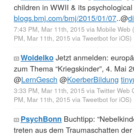
children in WWII & its psychological 
blogs.bmj.com/bmj/2015/01/07
..
@
d
7:43 PM, Mar 11th, 2015
via
Mobile Web 
PM, Mar 11th, 2015
via
Tweetbot for iΟS
)
Jetzt anmelden: europä
Woidelko
zum Thema “Kriegskinder”, 4. Mai 20
@
LernGesch
@
KoerberBildung
tin
3:33 PM, Mar 11th, 2015
via
Twitter Web C
PM, Mar 11th, 2015
via
Tweetbot for iΟS
)
Buchtipp: “Nebelkind
PsychBonn
treten aus dem Traumaschatten der