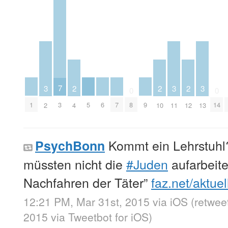
7
3
3
3
2
2
2
0
0
1
5
6
7
9
3
8
14
2
11
13
4
10
12
Kommt ein Lehrstuh
PsychBonn
müssten nicht die
#Juden
aufarbeite
Nachfahren der Täter”
faz.net/aktue
12:21 PM, Mar 31st, 2015
via
iOS
(retwee
2015
via
Tweetbot for iΟS
)