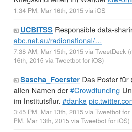
1:34 PM, Mar 16th, 2015
via
iOS
Responsible data-sharing 
UCBITSS
abc.net.au/radionational/…
7:38 AM, Mar 15th, 2015
via
TweetDeck
(
16th, 2015
via
Tweetbot for iΟS
)
Das Poster für
Sascha_Foerster
allen Namen der
#Crowdfunding
-Un
im Institutsflur.
#danke
pic.twitter.
3:45 PM, Mar 13th, 2015
via
Tweetbot for
PM, Mar 13th, 2015
via
Tweetbot for iΟS
)